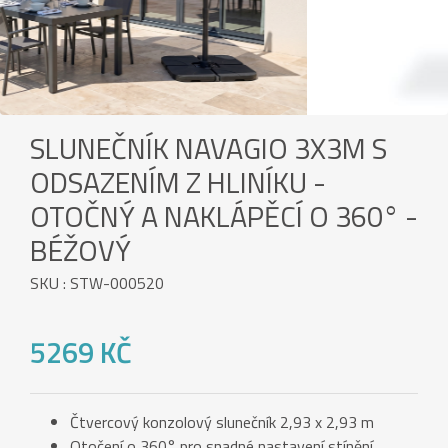
SLUNEČNÍK NAVAGIO 3X3M S
ODSAZENÍM Z HLINÍKU -
OTOČNÝ A NAKLÁPĚCÍ O 360° -
BÉŽOVÝ
SKU : STW-000520
5269 KČ
Čtvercový konzolový slunečník 2,93 x 2,93 m
Otočení o 360° pro snadné nastavení stínění