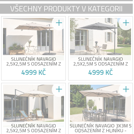
VŠECHNY PRODUKTY V KATEGORII
SLUNEČNÍK NAVAGIO
SLUNEČNÍK NAVAGIO
2,5X2,5M S ODSAZENÍM Z
2,5X2,5M S ODSAZENÍM Z
HLINÍKU - OTOČNÝ A
HLINÍKU - OTOČNÝ A
4999 KČ
4999 KČ
NAKLÁPĚCÍ O 360° - BÉŽOVÝ
NAKLÁPĚCÍ O 360° - ŠEDÝ
Čtvercový konzolový
Čtvercový konzolový
slunečník 2,5 x 2,5 m
slunečník 2,5 x 2,5 m
Otočení o 360° pro snadné
Otočení o 360° pro snadné
nastavení stínění
nastavení stínění
Oběť vlastního úspěchu!
Oběť vlastního úspěchu!
Barva taupe
Šedá barva
Ochranný kryt součástí balení
Ochranný kryt součástí balení
SLUNEČNÍK NAVAGIO
SLUNEČNÍK NAVAGIO 3X3M S
2,5X2,5M S ODSAZENÍM Z
ODSAZENÍM Z HLINÍKU -