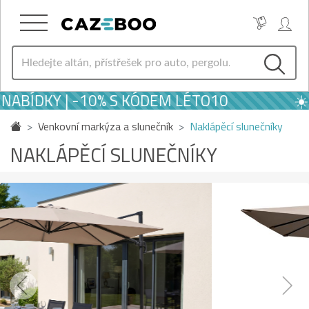
ABÍDKY | -10% S KÓDEM LÉTO10
☀️ P
Venkovní markýza a slunečník
Naklápěcí slunečníky
NAKLÁPĚCÍ SLUNEČNÍKY
Previous
Next