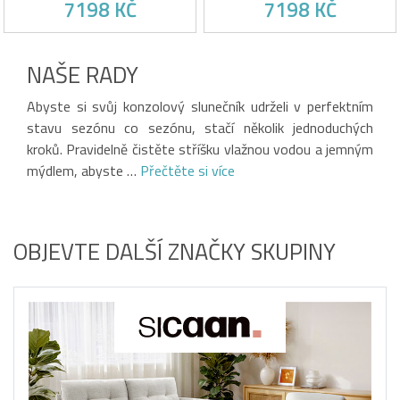
7198 KČ
7198 KČ
360° + ZÁTĚŽOVÉ DESKY
NAKLÁPĚCÍM ÚHLEM 360° +
ZÁTĚŽOVÉ DESKY
Šedá tkanina odolná vůči UV
UV odolná taupe tkanina
záření
360° otáčení a nastavitelný
NAŠE RADY
Otočení o 360° a nastavitelný
sklon
sklon
Odolný hliníkový rám
Oběť vlastního úspěchu!
Oběť vlastního úspěchu!
Odolný hliníkový rám
Závaží a ochranný kryt
Abyste si svůj konzolový slunečník udrželi v perfektním
Součástí balení jsou zátěžové
součástí balení
podložky a ochranný kryt
stavu sezónu co sezónu, stačí několik jednoduchých
kroků. Pravidelně čistěte stříšku vlažnou vodou a jemným
mýdlem, abyste …
Přečtěte si více
OBJEVTE DALŠÍ ZNAČKY SKUPINY