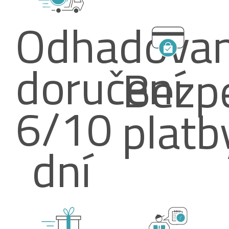
Odhadova
doručení
Bezp
6/10
platb
dní