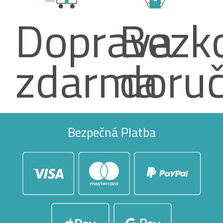
Doprava
Bezko
zdarma
doruč
Bezpečná Platba