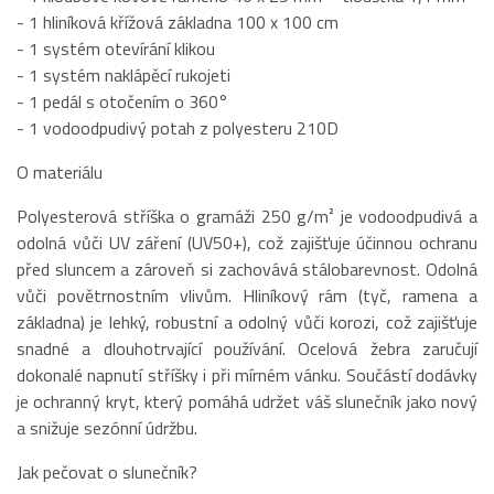
- 1 hliníková křížová základna 100 x 100 cm
- 1 systém otevírání klikou
- 1 systém naklápěcí rukojeti
- 1 pedál s otočením o 360°
- 1 vodoodpudivý potah z polyesteru 210D
O materiálu
Polyesterová stříška o gramáži 250 g/m² je vodoodpudivá a
odolná vůči UV záření (UV50+), což zajišťuje účinnou ochranu
před sluncem a zároveň si zachovává stálobarevnost. Odolná
vůči povětrnostním vlivům. Hliníkový rám (tyč, ramena a
základna) je lehký, robustní a odolný vůči korozi, což zajišťuje
snadné a dlouhotrvající používání. Ocelová žebra zaručují
dokonalé napnutí stříšky i při mírném vánku. Součástí dodávky
je ochranný kryt, který pomáhá udržet váš slunečník jako nový
a snižuje sezónní údržbu.
Jak pečovat o slunečník?