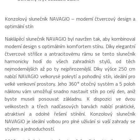
Konzolový slunečník NAVAGIO – moderní čtvercový design a
optimální stín
Naklápěcí slunečník NAVAGIO byl navržen tak, aby kombinoval
moderní design s optimálním komfortem stínu. Díky elegantní
čtvercové stříšce a antracitovému rámu se tento slunečník
harmonicky hodí do všech zahradních stylů, od těch
nejmodernějších až po ty nejpřirozenější. Díky výšce 250 cm
nabízí NAVAGIO velkorysé pokrytí a pohodlný stín, ideální pro
velké venkovní prostory. Jeho 360° otočný systém a 5 poloh
náklonu vám umožňují snadno nastavit stín po celý den, aniž
byste museli posouvat základnu. K dispozici ve dvou
velikostech a třech nadčasových barvách nabízí praktické,
atraktivní a odolné řešení stínění. Konzolový slunečník
NAVAGIO je ideální volbou pro plné užívání si vaší zahrady se
stylem a jednoduchostí.