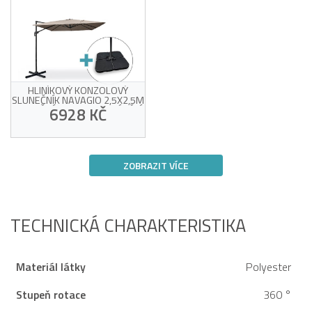
HLINÍKOVÝ KONZOLOVÝ
SLUNEČNÍK NAVAGIO 2,5X2,5M
– OTOČNÝ O 360°, NAKLÁPĚCÍ,
6928 KČ
BÉŽOVÁ + ZÁTĚŽOVÉ DESKY
UV odolná taupe tkanina
360° otáčení a
ZOBRAZIT VÍCE
nastavitelný sklon
Odolný hliníkový rám
Oběť vlastního úspěchu!
Závaží a ochranný kryt
součástí balení
TECHNICKÁ CHARAKTERISTIKA
Materiál látky
Polyester
Stupeň rotace
360 °