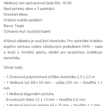
Hliníkový rám (antracitově šedá RAL 7016)
Nastavitelný sklon v 5 polohách
Otevírání klikou
Otáčení nožním pedálem
Barva: Taupe
Ochranný kryt součástí balení
Křížová základna je součástí slunečníku. Pro optimální stabilitu
doplňte sestavu našimi zátěžovými podložkami KERI – sada
4 kusů z černého plastu, ideální pro bezpečnou stabilizaci
slunečníku.
Obsah sady:
- 1 čtvercová polyesterová stříška slunečníku 2,5 x 2,5 m
- 1 hliníková tyč 68 x 55 mm – výška 255 cm – tloušťka 1,7
mm
- 1 hliníková diagonální výztuha
- 8 ocelových žeber 22 x 13 mm – tloušťka 0,6 mm
- 1 kloubové kovové rameno 40 x 25 mm – tloušťka 1,1 mm