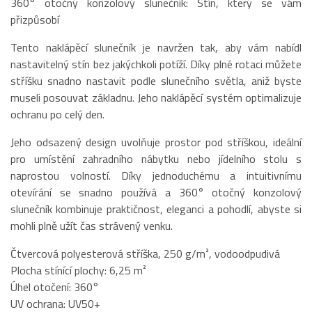
360° otočný konzolový slunečník: Stín, který se vám
přizpůsobí
Tento naklápěcí slunečník je navržen tak, aby vám nabídl
nastavitelný stín bez jakýchkoli potíží. Díky plné rotaci můžete
stříšku snadno nastavit podle slunečního světla, aniž byste
museli posouvat základnu. Jeho naklápěcí systém optimalizuje
ochranu po celý den.
Jeho odsazený design uvolňuje prostor pod stříškou, ideální
pro umístění zahradního nábytku nebo jídelního stolu s
naprostou volností. Díky jednoduchému a intuitivnímu
otevírání se snadno používá a 360° otočný konzolový
slunečník kombinuje praktičnost, eleganci a pohodlí, abyste si
mohli plně užít čas strávený venku.
Čtvercová polyesterová stříška, 250 g/m², vodoodpudivá
Plocha stínící plochy: 6,25 m²
Úhel otočení: 360°
UV ochrana: UV50+