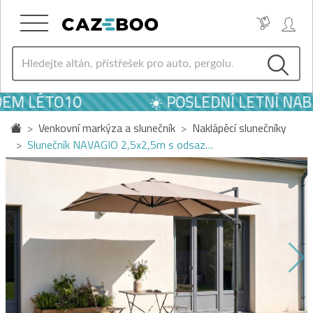
DEM LÉTO10
☀️ POSLEDNÍ LETNÍ NABÍ
Venkovní markýza a slunečník
Naklápěcí slunečníky
Slunečník NAVAGIO 2,5x2,5m s odsaz…