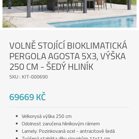
VOLNĚ STOJÍCÍ BIOKLIMATICKÁ
PERGOLA AGOSTA 5X3, VÝŠKA
250 CM - ŠEDÝ HLINÍK
SKU : KIT-000690
69669 KČ
Velkorysá výška 250 cm
Odolnost zaručena hliníkovým rámem
Lamely: Pozinkovaná ocel - antracitově šedá
Zvýšená stabilita díky sloupkům 11x11 cm