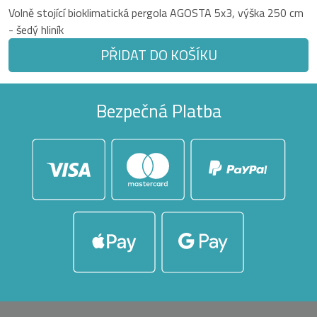
Volně stojící bioklimatická pergola AGOSTA 5x3, výška 250 cm
- šedý hliník
PŘIDAT DO KOŠÍKU
Bezpečná Platba