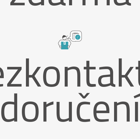
zkontak
doručen