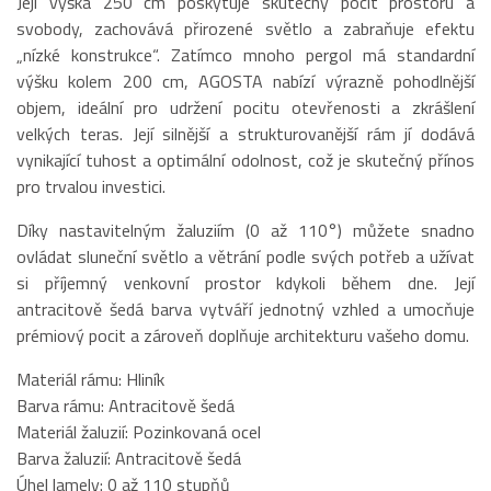
Její výška 250 cm poskytuje skutečný pocit prostoru a
svobody, zachovává přirozené světlo a zabraňuje efektu
„nízké konstrukce“. Zatímco mnoho pergol má standardní
výšku kolem 200 cm, AGOSTA nabízí výrazně pohodlnější
objem, ideální pro udržení pocitu otevřenosti a zkrášlení
velkých teras. Její silnější a strukturovanější rám jí dodává
vynikající tuhost a optimální odolnost, což je skutečný přínos
pro trvalou investici.
Díky nastavitelným žaluziím (0 až 110°) můžete snadno
ovládat sluneční světlo a větrání podle svých potřeb a užívat
si příjemný venkovní prostor kdykoli během dne. Její
antracitově šedá barva vytváří jednotný vzhled a umocňuje
prémiový pocit a zároveň doplňuje architekturu vašeho domu.
Materiál rámu: Hliník
Barva rámu: Antracitově šedá
Materiál žaluzií: Pozinkovaná ocel
Barva žaluzií: Antracitově šedá
Úhel lamely: 0 až 110 stupňů