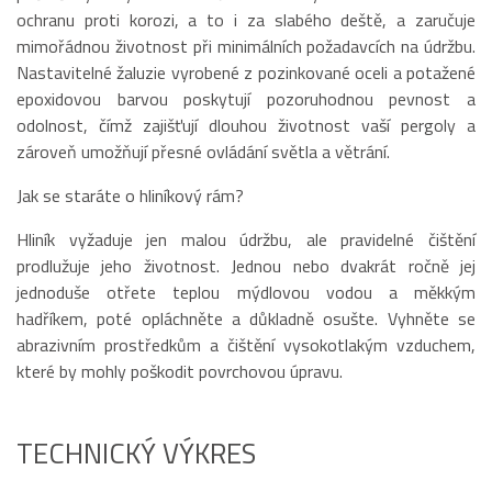
ochranu proti korozi, a to i za slabého deště, a zaručuje
mimořádnou životnost při minimálních požadavcích na údržbu.
Nastavitelné žaluzie vyrobené z pozinkované oceli a potažené
epoxidovou barvou poskytují pozoruhodnou pevnost a
odolnost, čímž zajišťují dlouhou životnost vaší pergoly a
zároveň umožňují přesné ovládání světla a větrání.
Jak se staráte o hliníkový rám?
Hliník vyžaduje jen malou údržbu, ale pravidelné čištění
prodlužuje jeho životnost. Jednou nebo dvakrát ročně jej
jednoduše otřete teplou mýdlovou vodou a měkkým
hadříkem, poté opláchněte a důkladně osušte. Vyhněte se
abrazivním prostředkům a čištění vysokotlakým vzduchem,
které by mohly poškodit povrchovou úpravu.
TECHNICKÝ VÝKRES