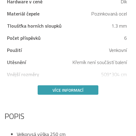
Hardware v ceně
Dík
Materiál čepele
Pozinkovaná ocel
Tloušťka horních sloupků
1.3 mm
Počet příspěvků
6
Použití
Venkovní
Utěsnění
Křemík není součástí balení
Vnější rozměry
509*304 cm
VÍCE INFORMACÍ
POPIS
Velkorysá výška 250 cm