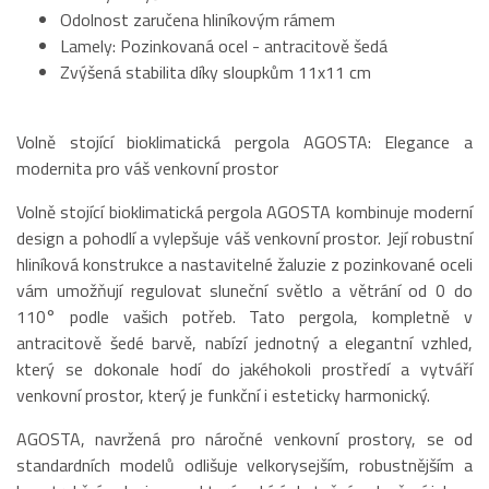
Odolnost zaručena hliníkovým rámem
Lamely: Pozinkovaná ocel - antracitově šedá
Zvýšená stabilita díky sloupkům 11x11 cm
Volně stojící bioklimatická pergola AGOSTA: Elegance a
modernita pro váš venkovní prostor
Volně stojící bioklimatická pergola AGOSTA kombinuje moderní
design a pohodlí a vylepšuje váš venkovní prostor. Její robustní
hliníková konstrukce a nastavitelné žaluzie z pozinkované oceli
vám umožňují regulovat sluneční světlo a větrání od 0 do
110° podle vašich potřeb. Tato pergola, kompletně v
antracitově šedé barvě, nabízí jednotný a elegantní vzhled,
který se dokonale hodí do jakéhokoli prostředí a vytváří
venkovní prostor, který je funkční i esteticky harmonický.
AGOSTA, navržená pro náročné venkovní prostory, se od
standardních modelů odlišuje velkorysejším, robustnějším a