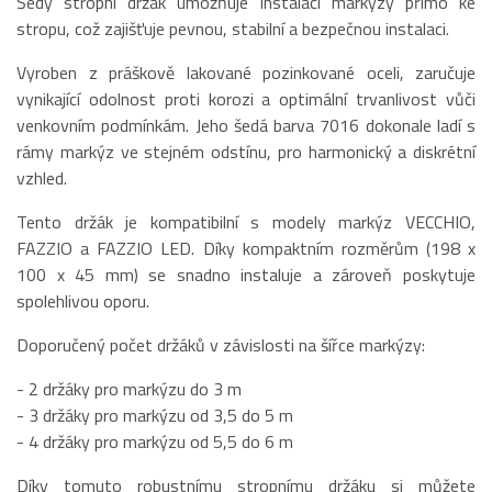
Šedý stropní držák umožňuje instalaci markýzy přímo ke
stropu, což zajišťuje pevnou, stabilní a bezpečnou instalaci.
Vyroben z práškově lakované pozinkované oceli, zaručuje
vynikající odolnost proti korozi a optimální trvanlivost vůči
venkovním podmínkám. Jeho šedá barva 7016 dokonale ladí s
rámy markýz ve stejném odstínu, pro harmonický a diskrétní
vzhled.
Tento držák je kompatibilní s modely markýz VECCHIO,
FAZZIO a FAZZIO LED. Díky kompaktním rozměrům (198 x
100 x 45 mm) se snadno instaluje a zároveň poskytuje
spolehlivou oporu.
Doporučený počet držáků v závislosti na šířce markýzy:
- 2 držáky pro markýzu do 3 m
- 3 držáky pro markýzu od 3,5 do 5 m
- 4 držáky pro markýzu od 5,5 do 6 m
Díky tomuto robustnímu stropnímu držáku si můžete