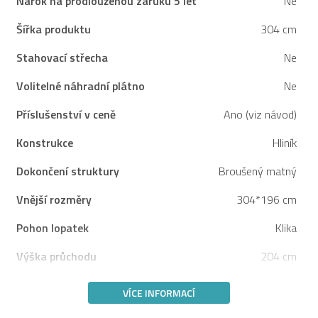
Nárok na prodlouženou záruku 5 let
Ne
Šířka produktu
304 cm
Stahovací střecha
Ne
Volitelné náhradní plátno
Ne
Příslušenství v ceně
Ano (viz návod)
Konstrukce
Hliník
Dokončení struktury
Broušený matný
Vnější rozměry
304*196 cm
Pohon lopatek
Klika
Výška průchodu
204 cm
VÍCE INFORMACÍ