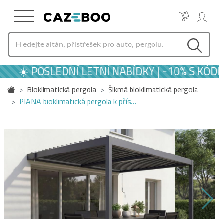
☀️ POSLEDNÍ LETNÍ NABÍDKY | -10% S KÓD
Bioklimatická pergola
Šikmá bioklimatická pergola
PIANA bioklimatická pergola k přís…