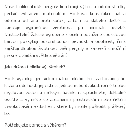
Naše bioklimatické pergoly kombinují výkon a odolnost díky
pečlivě vybraným materiálům. Hliníková konstrukce nabízí
odolnou ochranu proti korozi, a to i za slabého deště, a
zaručuje výjimečnou životnost při minimální údržbě.
Nastavitelné žaluzie vyrobené z oceli a potažené epoxidovou
barvou poskytují pozoruhodnou pevnost a odolnost, čímž
zajišťují dlouhou životnost vaší pergoly a zároveň umožňují
přesné ovládání světla a větrání.
Jak udržovat hliníkový výrobek?
Hliník vyžaduje jen velmi malou údržbu. Pro zachování jeho
lesku a odolnosti jej čistěte jednou nebo dvakrát ročně teplou
mýdlovou vodou a měkkým hadříkem. Opláchněte, důkladně
osušte a vyhněte se abrazivním prostředkům nebo čištění
vysokotlakým vzduchem, které by mohly poškodit práškový
lak.
Potřebujete pomoc s výběrem?