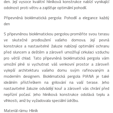
den. Její vysoce kvalitní hliníková konstrukce nabízí vynikající
odolnost proti větru a zajišťuje optimální pohodlí.
Připevněná bioklimatická pergola: Pohodlí a elegance každý
den
S připevněnou bioklimatickou pergolou proměňte svou terasu
ve skutečné prodloužení vašeho domova. Její pevná
konstrukce a nastavitelné žaluzie nabízejí optimální ochranu
před sluncem a deštěm a zároveň umožňují cirkulaci vzduchu
pro větší chlad. Tato připevněná bioklimatická pergola vám
umožní plně si vychutnat váš venkovní prostor a zároveň
vylepší architekturu vašeho domu svým rafinovaným a
moderním designem. Bioklimatická pergola PIANA je také
ideálním přístřeškem na grilování na vaší terase. Jeho
nastavitelné žaluzie odvádějí kouř a zároveň vás chrání před
nepřízní počasí. Jeho hliníková konstrukce odolává teplu a
vlhkosti, aniž by vyžadovala speciální údržbu.
Materiál rámu: Hliník