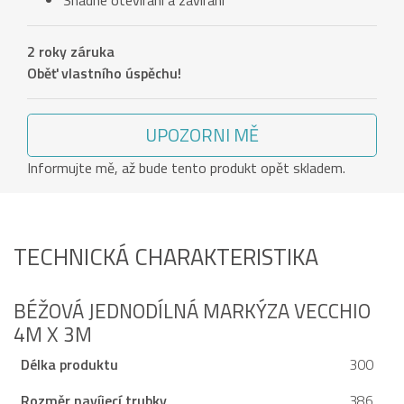
Snadné otevírání a zavírání
2 roky záruka
Oběť vlastního úspěchu!
UPOZORNI MĚ
Informujte mě, až bude tento produkt opět skladem.
TECHNICKÁ CHARAKTERISTIKA
BÉŽOVÁ JEDNODÍLNÁ MARKÝZA VECCHIO
4M X 3M
Délka produktu
300
Rozměr navíjecí trubky
386