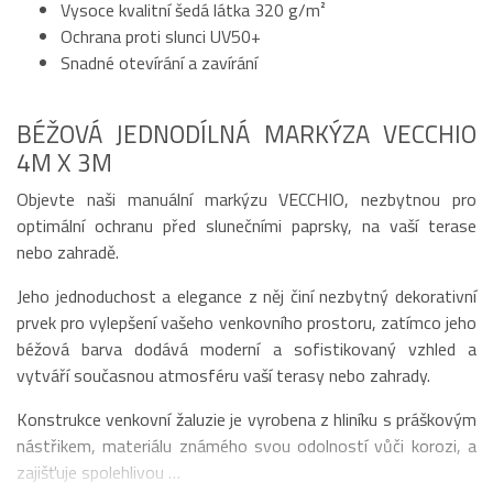
Vysoce kvalitní šedá látka 320 g/m²
Ochrana proti slunci UV50+
Snadné otevírání a zavírání
BÉŽOVÁ JEDNODÍLNÁ MARKÝZA VECCHIO
4M X 3M
Objevte naši manuální markýzu VECCHIO, nezbytnou pro
optimální ochranu před slunečními paprsky, na vaší terase
nebo zahradě.
Jeho jednoduchost a elegance z něj činí nezbytný dekorativní
prvek pro vylepšení vašeho venkovního prostoru, zatímco jeho
béžová barva dodává moderní a sofistikovaný vzhled a
vytváří současnou atmosféru vaší terasy nebo zahrady.
Konstrukce venkovní žaluzie je vyrobena z hliníku s práškovým
nástřikem, materiálu známého svou odolností vůči korozi, a
zajišťuje spolehlivou …