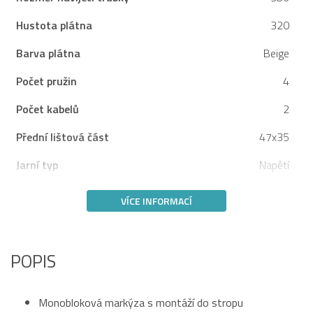
Hustota plátna
320
Barva plátna
Beige
Počet pružin
4
Počet kabelů
2
Přední lištová část
47x35
Jarní typ
Napětí
VÍCE INFORMACÍ
POPIS
Monobloková markýza s montáží do stropu