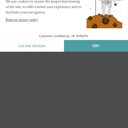
Markýza VECCHIO 4x3m béžová monobloková s úchytem do
stropu
UPOZORNI MĚ
Informujte mě, až bude tento produkt opět skladem.
Bezpečná Platba