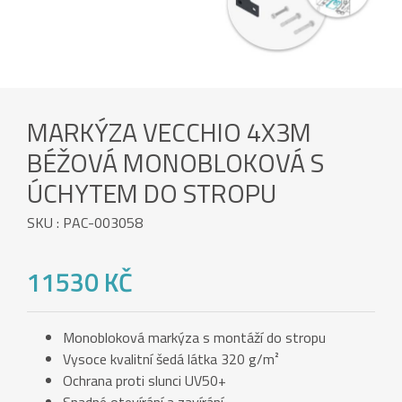
MARKÝZA VECCHIO 4X3M
BÉŽOVÁ MONOBLOKOVÁ S
ÚCHYTEM DO STROPU
SKU : PAC-003058
11530 KČ
Monobloková markýza s montáží do stropu
Vysoce kvalitní šedá látka 320 g/m²
Ochrana proti slunci UV50+